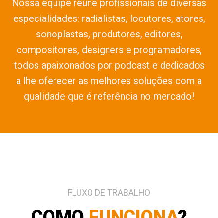
Nossa equipe reúne profissionais de diversas
especialidades: radialistas, locutores, atores,
sonoplastas, produtores, editores,
compositores, designers e programadores,
todos apaixonados por podcast e dedicados
a lhe oferecer as melhores soluções com a
qualidade que é referência no mercado!
FLUXO DE TRABALHO
COMO
FUNCIONA
?