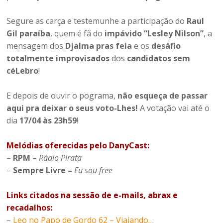
Segure as carça e testemunhe a participação do
Raul
Gil paraíba
, quem é fã do
impávido “Lesley Nilson”
, a
mensagem dos
Djalma pras feia
e os
desáfio
totalmente improvisados
dos
candidatos sem
céLebro
!
E depois de ouvir o pograma,
não esqueça de passar
aqui pra deixar o seus voto-Lhes!
A votação vai até o
dia
17/04 às 23h59
!
Melódias oferecidas pelo DanyCast:
–
RPM –
Rádio Pirata
–
Sempre Livre –
Eu sou free
Links citados na sessão de e-mails, abrax e
recadalhos:
–
Leo no Papo de Gordo 62 – Viajando…