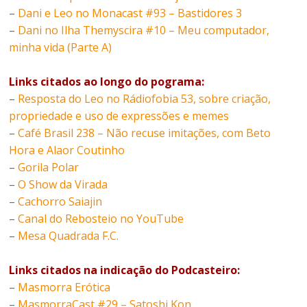
–
Dani e Leo no Monacast #93 – Bastidores 3
–
Dani no Ilha Themyscira #10 – Meu computador,
minha vida (Parte A)
Links citados ao longo do pograma:
–
Resposta do Leo no Rádiofobia 53, sobre criação,
propriedade e uso de expressões e memes
–
Café Brasil 238 – Não recuse imitações, com Beto
Hora e Alaor Coutinho
–
Gorila Polar
–
O Show da Virada
–
Cachorro Saiajin
–
Canal do Rebosteio no YouTube
–
Mesa Quadrada F.C.
Links citados na indicação do Podcasteiro:
–
Masmorra Erótica
–
MasmorraCast #29 – Satoshi Kon