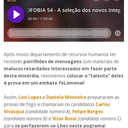
Após nosso departamento de recursos humanos ter
recebido
porrilhões de mensagens
com materiais de
malucos retardados interessados em fazer parte
desta mixórdia
, resolvemos
colocar o “talento” deles
à prova em um embate feLomenal
!
Assim,
Leo Lopes
e
Daniela Monteiro
prepararam as
provas de fogo e chamaram os candidatos
Carlos
Vivacqua
(candidado número A)
,
Felipe Borges
(candidato número B)
e
Vitor Rossi
(candidato número C)
para
se perfazerem-se-Lhes neste pograma
!