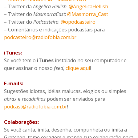
– Twitter da
Angelica Hellish
:
@AngelicaHellish
– Twitter do
MasmorraCast
:
@Masmorra_Cast
– Twitter do
Podcasteiro
:
@opodcasteiro
– Comentários e indicações podcastais para
podcasteiro@radiofobia.com.br
iTunes:
Se você tem o
iTunes
instalado no seu computador e
quer assinar o nosso
feed
,
clique aqui
!
E-mails:
Sugestões idiotas, idéias malucas, elogios ou simples
abrax
e
recadalhos
podem ser enviados para
podcast@radiofobia.com.br
!
Colaborações:
Se você canta, imita, desenha, compunheta ou imita a
Gretchen, tome coragem e mande sua colaboração para