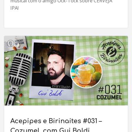
musical com o amigo Ock-Tock sobre CERVEJA
IPA!
Acepipes e Birinaites #031 –
Cozumel, com Gui Baldi