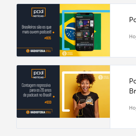
P
Hoj
P
Br
Hoj