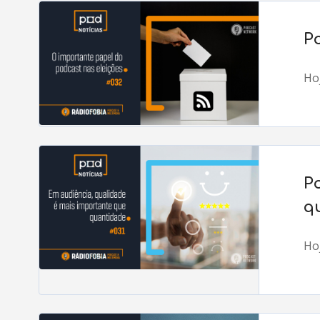
P
Hoj
P
q
Hoj