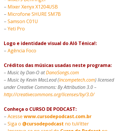
–
Mixer Xenyx X1204USB
–
Microfone SHURE SM7B
–
Samson C01U
–
Yeti Pro
Logo e identidade visual do Alô Ténica!:
–
Agência Foco
Créditos das músicas usadas neste programa:
– Music by Dan-O at
DanoSongs.com
– Music by Kevin MacLeod (
incompetech.com
) licensed
under Creative Commons: By Attribution 3.0 –
http://creativecommons.org/licenses/by/3.0/
Conheça o CURSO DE PODCAST:
–
Acesse
www.cursodepodcast.com.br
–
Siga o
@cursodepodcast
no tuVítter
–
Inscreva-se no canal do
Curso de Podcast
no