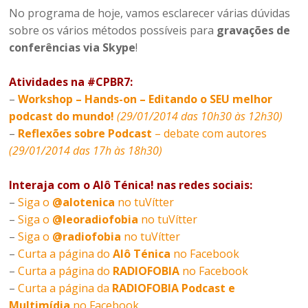
No programa de hoje, vamos esclarecer várias dúvidas
sobre os vários métodos possíveis para
gravações de
conferências via Skype
!
Atividades na #CPBR7:
–
Workshop – Hands-on – Editando o SEU melhor
podcast do mundo!
(29/01/2014 das 10h30 às 12h30)
–
Reflexões sobre Podcast
– debate com autores
(29/01/2014 das 17h às 18h30)
Interaja com o Alô Ténica! nas redes sociais:
–
Siga o
@alotenica
no tuVítter
–
Siga o
@leoradiofobia
no tuVítter
–
Siga o
@radiofobia
no tuVítter
–
Curta a página do
Alô Ténica
no Facebook
–
Curta a página do
RADIOFOBIA
no Facebook
–
Curta a página da
RADIOFOBIA Podcast e
Multimídia
no Facebook