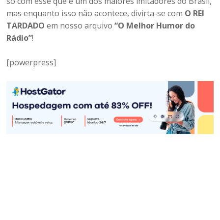
só com esse que é um dos maiores imitadores do Brasil,
mas enquanto isso não acontece, divirta-se com
O REI
TARDADO
em nosso arquivo
“O Melhor Humor do
Rádio”
!
[powerpress]