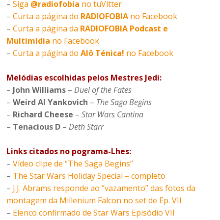
–
Siga
@radiofobia
no tuVítter
–
Curta a página do
RADIOFOBIA
no Facebook
–
Curta a página da
RADIOFOBIA Podcast e
Multimídia
no Facebook
–
Curta a página do
Alô Ténica!
no Facebook
Melódias escolhidas pelos Mestres Jedi:
–
John Williams
–
Duel of the Fates
–
Weird Al Yankovich
–
The Saga Begins
–
Richard Cheese
–
Star Wars Cantina
–
Tenacious D
–
Deth Starr
Links citados no pograma-Lhes:
–
Vídeo clipe de “The Saga Begins”
–
The Star Wars Holiday Special – completo
–
J.J. Abrams responde ao “vazamento” das fotos da
montagem da Millenium Falcon no set de Ep. VII
–
Elenco confirmado de Star Wars Episódio VII