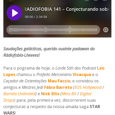
Saudações galácticas, querido ouvinte padawan do
Rádiofobia-Lheeees!
Para o pograma de hoje, o
Lorde Sith dos Podcast
Leo
Lopes
chamou o
Prefeito Mercenário
Vivacqua
e o
Caçador de Ostentações
Mau Faccio
, e convidou os
amigos e
Mestres Jedi
Fábio Barreto
(
SOS Hollywood
/
Barreto Unlimited
)
e
Nick Ellis
(
Meio Bit
/
Digital
Drops
)
para, pela primeira vez, discorrerem suas
conjecturas a respeito da nossa amada saga
STAR
WARS
!