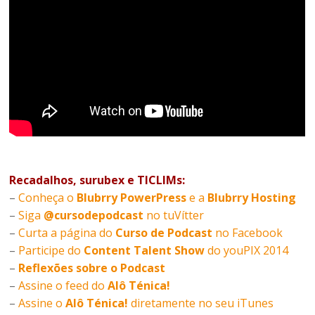
Recadalhos, surubex e TICLIMs:
–
Conheça o
Blubrry PowerPress
e a
Blubrry Hosting
–
Siga
@cursodepodcast
no tuVítter
–
Curta a página do
Curso de Podcast
no Facebook
–
Participe do
Content Talent Show
do youPIX 2014
–
Reflexões sobre o Podcast
–
Assine o feed do
Alô Ténica!
–
Assine o
Alô Ténica!
diretamente no seu iTunes