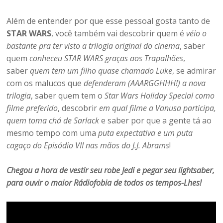
Além de entender por que esse pessoal gosta tanto de
STAR WARS
, você também vai descobrir quem é
véio o
bastante pra ter visto a trilogia original do cinema
, saber
quem
conheceu STAR WARS graças aos Trapalhões
,
saber
quem tem um filho quase chamado Luke
, se admirar
com os malucos que
defenderam (AAARGGHHH!) a nova
trilogia
, saber quem tem o
Star Wars Holiday Special como
filme preferido
, descobrir
em qual filme a Vanusa participa,
quem toma chá de Sarlack
e saber por que a gente tá ao
mesmo tempo com uma
puta expectativa e um puta
cagaço do Episódio VII nas mãos do J.J. Abrams
!
Chegou a hora de vestir seu robe Jedi e pegar seu lightsaber,
para ouvir o maior Rádiofobia de todos os tempos-Lhes!