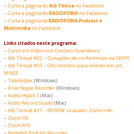
–
Curta a página do
Alô Ténica
no Facebook
–
Curta a página do
RADIOFOBIA
no Facebook
–
Curta a página da
RADIOFOBIA Podcast e
Multimídia
no Facebook
Links citados neste programa:
–
Curso em Vídeo com Gustavo Guanabara
–
Alô Ténica! #02 – Gravações de conferências via SKYPE
–
Alô Ténica! #03 – Oito motivos para investir em um
MIXER
–
TalkHelper
(Windows)
–
iFree Skype Recorder
(Windows)
–
Audio Hijack 3
(Mac)
–
Audio Record Studio
(Mac)
–
Alô Ténica! #21 – REVIEW: Gravador Zoom H4n
–
Zoom H6
–
Zoom R16
–
Heimdall Podcast Recorder