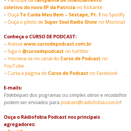
coletivo do novo EP da Patricia
no Kickante
–
Ouça
Te Cuida Meu Bem – Sextape, Pt. 1
no Spotify
–
Ouça o piloto de
Super Soul Radio Show
no Mixcloud
Conheça o CURSO DE PODCAST:
–
Acesse
www.cursodepodcast.com.br
–
Siga o
@cursodepodcast
no tuVítter
–
Inscreva-se no canal do
Curso de Podcast
no
YouTube
–
Curta a página do
Curso de Podcast
no Facebook
E-mails:
Fódebeques
dos pogramas ou simples
abrax
e
recadalhos
podem ser enviados para
podcast@radiofobia.com.br
!
Ouça o Rádiofobia Podcast nos principais
agregadores: