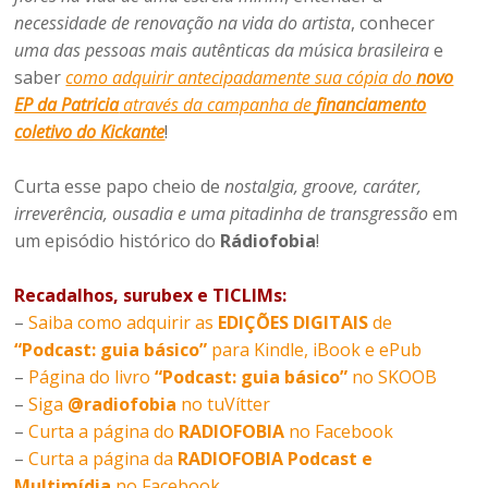
necessidade de renovação na vida do artista
, conhecer
uma das pessoas mais autênticas da música brasileira
e
saber
como adquirir antecipadamente sua cópia do
novo
EP da Patricia
através da campanha de
financiamento
coletivo do Kickante
!
Curta esse papo cheio de
nostalgia, groove, caráter,
irreverência, ousadia e uma pitadinha de transgressão
em
um episódio histórico do
Rádiofobia
!
Recadalhos, surubex e TICLIMs:
–
Saiba como adquirir as
EDIÇÕES DIGITAIS
de
“Podcast: guia básico”
para Kindle, iBook e ePub
–
Página do livro
“Podcast: guia básico”
no SKOOB
–
Siga
@radiofobia
no tuVítter
–
Curta a página do
RADIOFOBIA
no Facebook
–
Curta a página da
RADIOFOBIA Podcast e
Multimídia
no Facebook