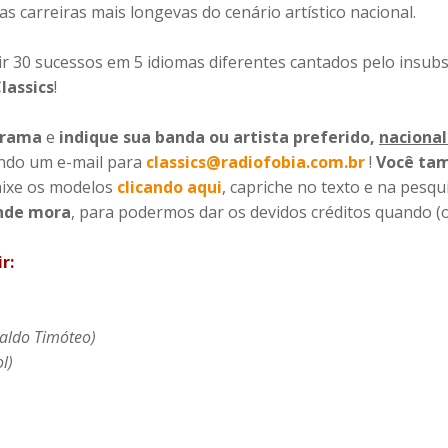
 carreiras mais longevas do cenário artístico nacional.
ir 30 sucessos em 5 idiomas diferentes cantados pelo insubs
lassics
!
grama
e
indique sua banda ou artista preferido,
nacional
ndo um e-mail para
classics@radiofobia.com.br
!
Você ta
ixe os modelos
clicando aqui
, capriche no texto e na pesqu
onde mora
, para podermos dar os devidos créditos quando (
r:
naldo Timóteo)
l)