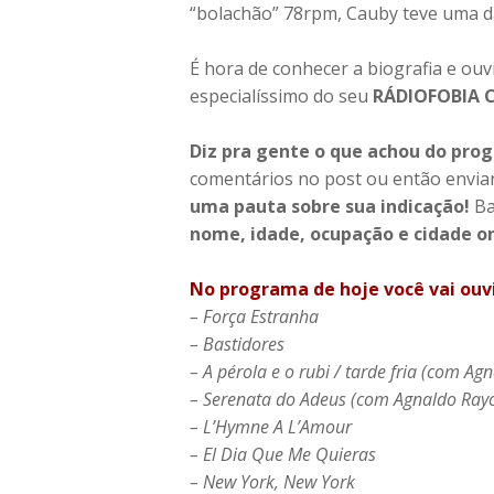
“bolachão” 78rpm, Cauby teve uma das
É hora de conhecer a biografia e ouv
especialíssimo do seu
RÁDIOFOBIA C
Diz pra gente o que achou do pro
comentários no post ou então envia
uma pauta sobre sua indicação!
Ba
nome, idade, ocupação e cidade 
No programa de hoje você vai ouvi
– Força Estranha
– Bastidores
– A pérola e o rubi / tarde fria (com Ag
– Serenata do Adeus (com Agnaldo Rayo
– L’Hymne A L’Amour
– El Dia Que Me Quieras
– New York, New York