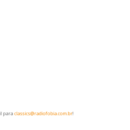
il para
classics@radiofobia.com.br
!