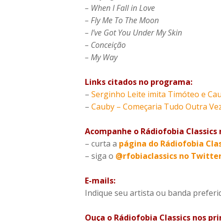
– When I Fall in Love
– Fly Me To The Moon
– I’ve Got You Under My Skin
– Conceição
– My Way
Links citados no programa:
–
Serginho Leite imita Timóteo e Ca
–
Cauby – Começaria Tudo Outra Vez 
Acompanhe o Rádiofobia Classics n
– curta a
página do Rádiofobia Cla
– siga o
@rfobiaclassics no Twitte
E-mails:
Indique seu artista ou banda prefe
Ouça o Rádiofobia Classics nos pr