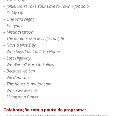
– Janie, Don’t Take Your Love to Town – Jon solo
– It´s My Life
– One Wild Night
– Everyday
– Misunderstood
– The Radio Saved My Life Tonight
– Have a Nice Day
– Who Says You Can’t Go Home
– Lost Highway
– We Weren’t Born to Follow
– Because we can
– We don´t run
– This house is not for sale
– When we were us
– Living on a Prayer
Colaboração com a pauta do programa: