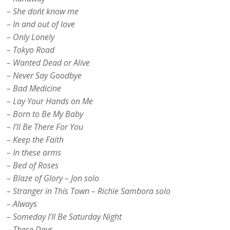
– She don´t know me
– In and out of love
– Only Lonely
– Tokyo Road
– Wanted Dead or Alive
– Never Say Goodbye
– Bad Medicine
– Lay Your Hands on Me
– Born to Be My Baby
– I’ll Be There For You
– Keep the Faith
– In these arms
– Bed of Roses
– Blaze of Glory – Jon solo
– Stranger in This Town – Richie Sambora solo
– Always
– Someday I’ll Be Saturday Night
– These Days