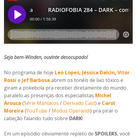
Seja bem-Winden, ouvinte desocupado
!
No programa de hoje
Leo Lopes
,
Jéssica Dalcin
,
Vitor
Rossi
e
Jef Barbosa
abrem os tonéis de lixo tóxico e
giram a pokebola pra receber diretamente do mundo
paralelo as presenças dos especialistas
Michel
Arouca
(
Série Maníacos
/
Derivado Cast
) e
Carol
Moreira
(
YouTube
/
Modus Operandi
) pra pirar o
cabeção falando tudo sobre
DARK
!
Em um episódio obviamente repleto de
SPOILERS
, você