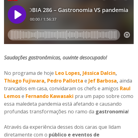
Saudações gastronômicas, ouvinte desocupado
!
No programa de hoje
Leo Lopes
,
Jéssica Dalcin
,
Thiago Fujiwara
,
Pedro Pallotta
e
Jef Barbosa
,
ainda
trancados em casa, convidaram os chefs e amigos
Raul
Lemos
e
Fernando Kawasaki
pra um papo sobre como
essa maledeta pandemia está afetando e causando
profundas transformações no ramo da
gastronomia
!
Através da experiência desses dois caras que lidam
diretamente com o
público e eventos de