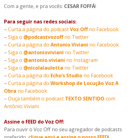
Com a gente, e pra vocês:
CESAR FOFFÁ
!
Para seguir nas redes sociais:
–
Curta a página do podcast
Voz Off
no Facebook
–
Siga o
@podcastvozoff
no Twitter
–
Curta a página do
Antonio Viviani
no Facebook
–
Siga o
@antonioviviani
no Twitter
–
Siga o
@antonio.viviani
no Instagram
–
Siga o
@nicolalauletta
no Twitter
–
Curta a página do
Echo’s Studio
no Facebook
–
Curta a página do
Workshop de Locução Voz A
Obra
no Facebook
–
Ouça também o podcast
TEXTO SENTIDO
com
Antônio Viviani
Assine o FEED do Voz Off:
Para ouvir o Voz Off no seu agregador de podcasts
preferido,
clique aqui e assine o nosso FEED
!