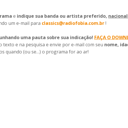
grama
e
indique sua banda ou artista preferido,
nacional
ndo um e-mail para
classics@radiofobia.com.br
!
unhando uma pauta sobre sua indicação!
FAÇA O DOWN
no texto e na pesquisa e envie por e-mail com seu
nome, ida
os quando (ou se…) o programa for ao ar!