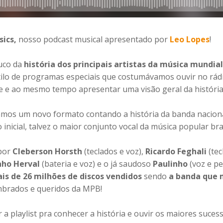
sics,
nosso podcast musical apresentado por
Leo Lopes
!
uco da
história dos principais artistas da música mundial
tilo de programas especiais que costumávamos ouvir no rád
de e ao mesmo tempo apresentar uma visão geral da história 
amos um novo formato contando a história da banda nacion
nicial, talvez o maior conjunto vocal da música popular bra
 por
Cleberson Horsth
(teclados e voz),
Ricardo Feghali
(tec
nho Herval
(bateria e voz) e o já saudoso
Paulinho
(voz e p
ais de 26 milhões de discos vendidos
sendo
a banda que 
mbrados e queridos da MPB!
 a playlist pra conhecer a história e ouvir os maiores suc