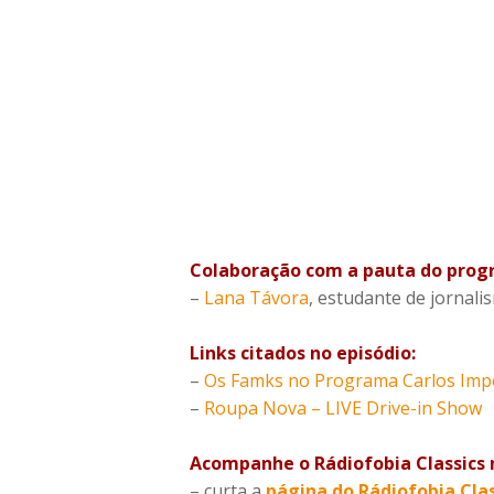
Colaboração com a pauta do prog
–
Lana Távora
, estudante de jornal
Links citados no episódio:
–
Os Famks no Programa Carlos Imper
–
Roupa Nova – LIVE Drive-in Show
Acompanhe o Rádiofobia Classics n
– curta a
página do Rádiofobia Cla