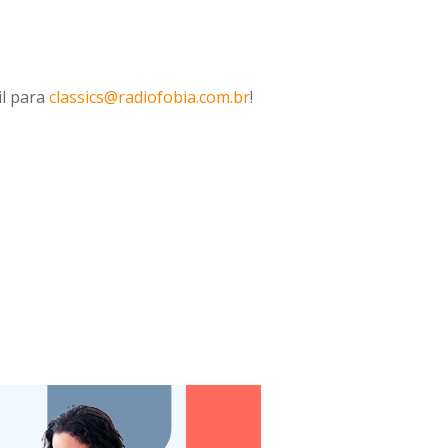
il para
classics@radiofobia.com.br
!