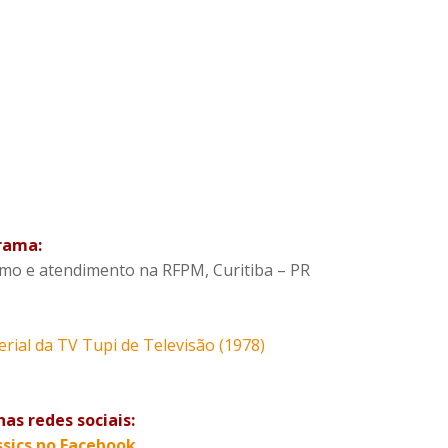
rama:
ismo e atendimento na RFPM, Curitiba – PR
ial da TV Tupi de Televisão (1978)
as redes sociais:
ssics no Facebook