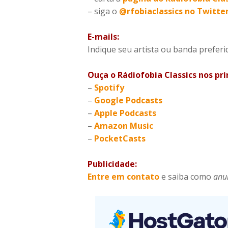
– siga o
@rfobiaclassics no Twitte
E-mails:
Indique seu artista ou banda prefe
Ouça o Rádiofobia Classics nos pr
–
Spotify
–
Google Podcasts
–
Apple Podcasts
–
Amazon Music
–
PocketCasts
Publicidade:
Entre em contato
e saiba como
anu