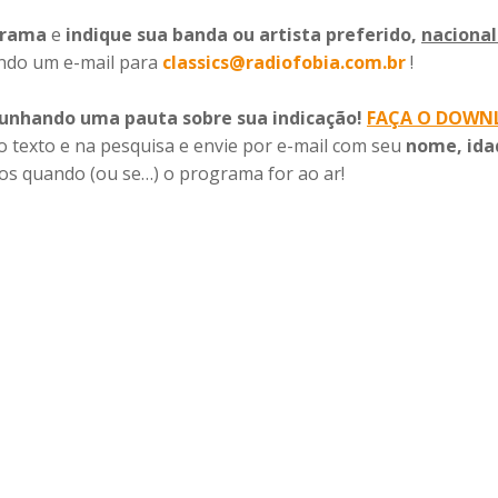
grama
e
indique sua banda ou artista preferido,
nacional
ndo um e-mail para
classics@radiofobia.com.br
!
unhando uma pauta sobre sua indicação!
FAÇA O DOWN
no texto e na pesquisa e envie por e-mail com seu
nome, ida
os quando (ou se…) o programa for ao ar!