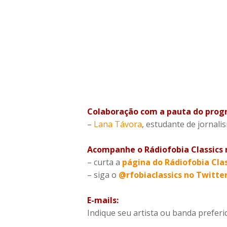
Colaboração com a pauta do prog
–
Lana Távora
, estudante de jornal
Acompanhe o Rádiofobia Classics n
– curta a
página do Rádiofobia Cla
– siga o
@rfobiaclassics no Twitte
E-mails:
Indique seu artista ou banda prefe