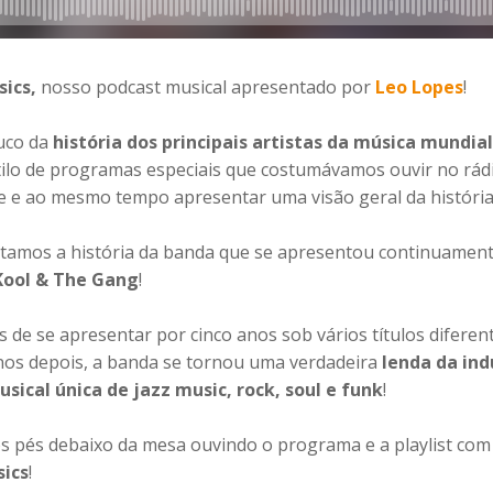
sics,
nosso podcast musical apresentado por
Leo Lopes
!
uco da
história dos principais artistas da música mundial
tilo de programas especiais que costumávamos ouvir no rád
de e ao mesmo tempo apresentar uma visão geral da história 
tamos a história da banda que se apresentou continuamen
Kool & The Gang
!
 de se apresentar por cinco anos sob vários títulos diferen
anos depois, a banda se tornou uma verdadeira
lenda da ind
sical única de jazz music, rock, soul e funk
!
os pés debaixo da mesa ouvindo o programa e a playlist co
sics
!