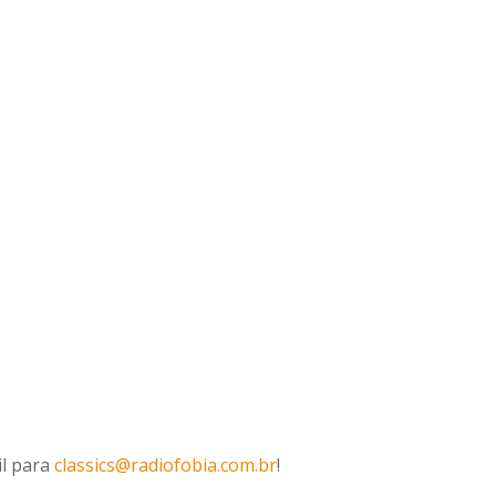
il para
classics@radiofobia.com.br
!