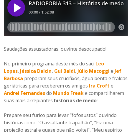
Saudações assustadoras, ouvinte desocupado!
No primeiro programa deste mês do saci
Leo
Lopes
,
Jéssica Dalcin
,
Gui Baldi
,
Júlio Macoggi
e
Jef
Barbosa
preparam seus crucifixos, água benta e fraldas
geriátricas para receberem os amigos
Ira Croft
e
Andrei Fernandes
do
Mundo Freak
e compartilharem
suas mais arrepiantes
histórias de medo
!
Prepare seu furico para levar “fofosustos” ouvindo
histórias como “O assaltante trapalhão”, “Fiz uma
projeção astral e quase que não voltei”, “Meu espírito