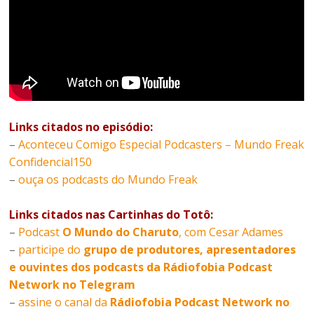
Links citados no episódio:
–
Aconteceu Comigo Especial Podcasters – Mundo Freak
Confidencial150
–
ouça os podcasts do Mundo Freak
Links citados nas Cartinhas do Totô:
–
Podcast
O Mundo do Charuto
, com Cesar Adames
–
participe do
grupo de produtores, apresentadores
e ouvintes dos podcasts da Rádiofobia Podcast
Network no Telegram
–
assine o canal da
Rádiofobia Podcast Network no