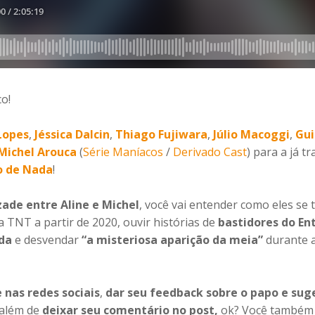
co!
Lopes
,
Jéssica Dalcin
,
Thiago Fujiwara
,
Júlio Macoggi
,
Gui
Michel Arouca
(
Série Maníacos
/
Derivado Cast
) para a já t
o de Nada
!
ade entre Aline e Michel
, você vai entender como eles se
 TNT a partir de 2020, ouvir histórias de
bastidores do En
da
e desvendar
“a misteriosa aparição da meia”
durante 
 nas redes sociais
,
dar seu feedback sobre o papo e sug
 além de
deixar seu comentário no post,
ok? Você também 