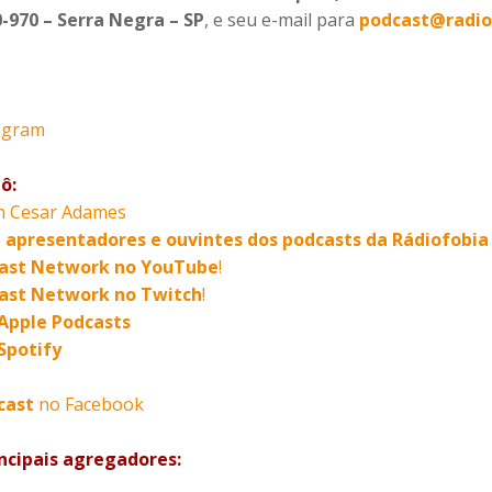
0-970 – Serra Negra – SP
, e seu e-mail para
podcast@radio
agram
ô:
m Cesar Adames
, apresentadores e ouvintes dos podcasts da Rádiofob
cast Network no YouTube
!
ast Network no Twitch
!
Apple Podcasts
Spotify
cast
no Facebook
ncipais agregadores: