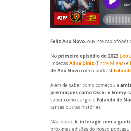
Feliz Ano Novo
, ouvinte radiofobéti
No
primeiro episódio de 2022
Leo 
lindezas
Aline Diniz
(
Entre Migas
) e
de Ano Novo
com o podcast
Faland
Além de saber como começou a
amiz
premiações como Oscar e Emmy
na
saber como surgiu o
Falando de Na
tantas outras histórias!
Não deixe de
interagir com a gente
próximas edições do nosso podcast,