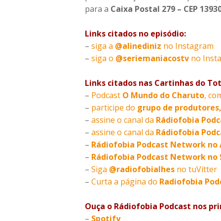
para a
Caixa Postal 279 – CEP 1393
Links citados no episódio:
–
siga a
@alinediniz
no Instagram
–
siga o
@seriemaniacostv
no Inst
Links citados nas Cartinhas do Tot
–
Podcast
O Mundo do Charuto
, co
–
participe do
grupo de produtores
–
assine o canal da
Rádiofobia Pod
–
assine o canal da
Rádiofobia Podc
–
Rádiofobia Podcast Network no 
–
Rádiofobia Podcast Network no 
–
Siga
@radiofobialhes
no tuVítter
–
Curta a página do
Radiofobia Pod
Ouça o Rádiofobia Podcast nos pri
–
Spotify