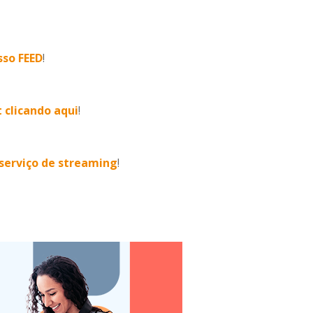
sso FEED
!
 clicando aqui
!
o serviço de streaming
!