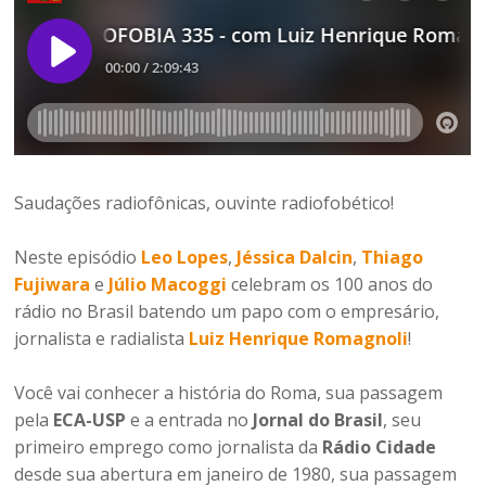
Saudações radiofônicas, ouvinte radiofobético!
Neste episódio
Leo Lopes
,
Jéssica Dalcin
,
Thiago
Fujiwara
e
Júlio Macoggi
celebram os 100 anos do
rádio no Brasil batendo um papo com o empresário,
jornalista e radialista
Luiz Henrique Romagnoli
!
Você vai conhecer a história do Roma, sua passagem
pela
ECA-USP
e a entrada no
Jornal do Brasil
, seu
primeiro emprego como jornalista da
Rádio Cidade
desde sua abertura em janeiro de 1980, sua passagem