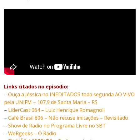
Links citados no episódio:
–
Ouça a Jéssica no INEDITADOS toda segunda AO VIVO
pela UNIFM – 107,9 de Santa Maria – RS
–
LíderCast 064 – Luiz Henrique Romagnoli
–
Café Brasil 806 – Não recuse imitações – Revisitado
–
Show de Rádio no Programa Livre no SBT
–
WeRgeeks – O Rádio