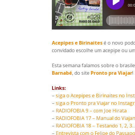
Acepipes e Birinaites
é o novo pod
convidado escolhe um acepipe ou um 
Esta semana falamos sobre o brasile
Barnabé
, do site
Pronto pra Viajar
!
Links:
–
siga o Acepipes e Birinaites no In
–
siga o Pronto pra Viajar no Instag
–
RADIOFOBIA 9 – com Joe Hirata
–
RADIOFOBIA 17 – Manual do Viajant
–
RADIOFOBIA 18 – Testando 1, 2, 3…
–
Entrevista com o Felipe do Passapo