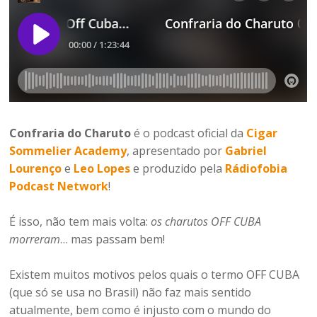
Confraria do Charuto
é o podcast oficial da
Cigar
Sommelier Academy
, apresentado por
Gabriel
Lourenço
e
Leo Lopes
e produzido pela
Rádiofobia
Podcast Network
!
É isso, não tem mais volta:
os charutos OFF CUBA
morreram
… mas passam bem!
Existem muitos motivos pelos quais o termo OFF CUBA
(que só se usa no Brasil) não faz mais sentido
atualmente, bem como é injusto com o mundo do