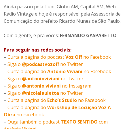
Ainda passou pela Tupi, Globo AM, Capital AM, Web
Rádio Vintage e hoje é responsável pela Assessoria de
Comunicação do prefeito Ricardo Nunes de São Paulo.
Com a gente, e pra vocês:
FERNANDO GASPARETTO
!
Para seguir nas redes sociais:
–
Curta a página do podcast
Voz Off
no Facebook
–
Siga o
@podcastvozoff
no Twitter
–
Curta a página do
Antonio Viviani
no Facebook
–
Siga o
@antonioviviani
no Twitter
–
Siga o
@antonio.viviani
no Instagram
–
Siga o
@nicolalauletta
no Twitter
–
Curta a página do
Echo’s Studio
no Facebook
–
Curta a página do
Workshop de Locução Voz A
Obra
no Facebook
–
Ouça também o podcast
TEXTO SENTIDO
com
Antônio Viviani