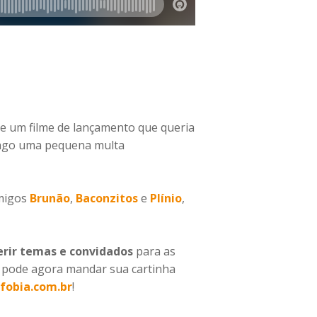
 de um filme de lançamento que queria
 pago uma pequena multa
amigos
Brunão
,
Baconzitos
e
Plínio
,
erir temas e convidados
para as
pode agora mandar sua cartinha
fobia.com.br
!