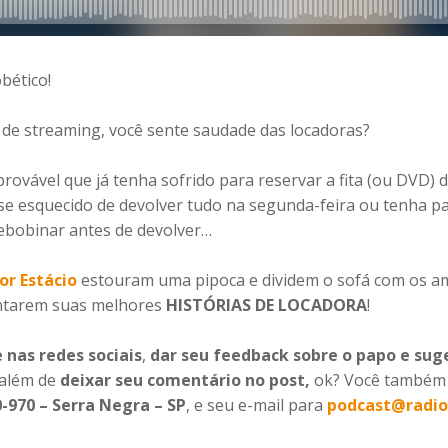
bético!
 de streaming, você sente saudade das locadoras?
rovável que já tenha sofrido para reservar a fita (ou DVD)
a se esquecido de devolver tudo na segunda-feira ou tenha
ebobinar antes de devolver…
or Estácio
estouram uma pipoca e dividem o sofá com os 
ontarem suas melhores
HISTÓRIAS DE LOCADORA
!
 nas redes sociais
,
dar seu feedback sobre o papo e sug
 além de
deixar seu comentário no post,
ok? Você também 
0-970 – Serra Negra – SP
, e seu e-mail para
podcast@radio