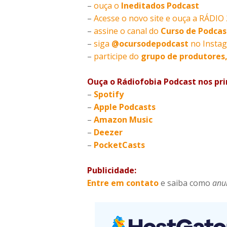
–
ouça o
Ineditados Podcast
–
Acesse o novo site e ouça a RÁDI
–
assine o canal do
Curso de Podcas
–
siga
@ocursodepodcast
no Insta
–
participe do
grupo de produtores
Ouça o Rádiofobia Podcast nos pri
–
Spotify
–
Apple Podcasts
–
Amazon Music
–
Deezer
–
PocketCasts
Publicidade:
Entre em contato
e saiba como
anu