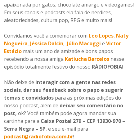
apaixonada por gatos, chocolate amargo e videogames!
Em seus canais e podcasts ela fala de nerdices,
aleatoriedades, cultura pop, RPG e muito mais!
Convidamos você a comemorar com
Leo Lopes
,
Naty
Nogueira
,
Jéssica Dalcin
,
Júlio Macoggi
e
Victor
Estácio
mais um ano de amizade e bons papos
recebendo a nossa amiga
Katiucha Barcelos
nesse
episódio totalmente festivo do nosso
RÁDIOFOBIA
!
Não deixe de
interagir com a gente nas redes
sociais
,
dar seu feedback sobre o papo e sugerir
temas e convidados
para as próximas edições do
nosso podcast, além de
deixar seu comentário no
post,
ok? Você também pode agora mandar sua
cartinha para a
Caixa Postal 279 – CEP 13930-970 –
Serra Negra – SP
, e seu e-mail para
podcast@radiofobia.com.br
!