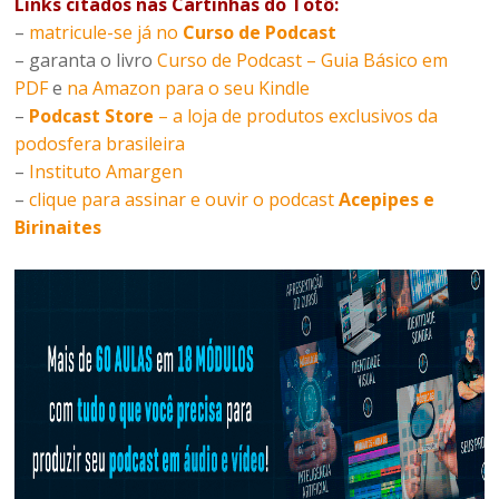
Links citados nas Cartinhas do Totô:
–
matricule-se já no
Curso de Podcast
– garanta o livro
Curso de Podcast – Guia Básico em
PDF
e
na Amazon para o seu Kindle
–
Podcast Store
– a loja de produtos exclusivos da
podosfera brasileira
–
Instituto Amargen
–
clique para assinar e ouvir o podcast
Acepipes e
Birinaites