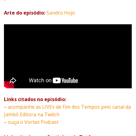
Arte do episódio:
Sandro Hojo
Links citados no episódio:
–
acompanhe as LIVEs de Fim dos Tempos pelo canal da
Jambô Editora na Twitch
–
ouça o Vortex Podcast