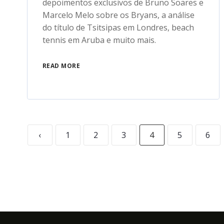
depoimentos exclusivos de Bruno Soares e
Marcelo Melo sobre os Bryans, a análise
do título de Tsitsipas em Londres, beach
tennis em Aruba e muito mais.
READ MORE
‹
1
2
3
4
5
6