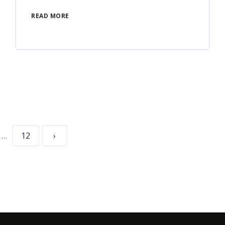
READ MORE
…
12
›