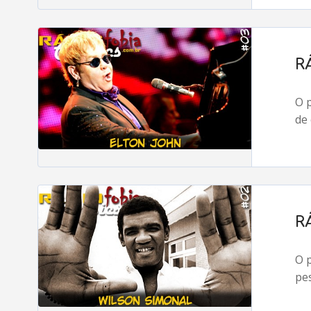
R
O 
de 
R
O 
pes