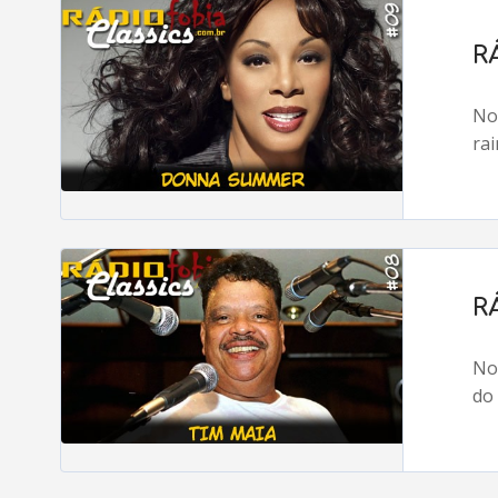
R
No
ra
R
No
do 