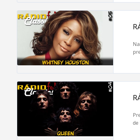
R
Na
pr
R
Pr
de