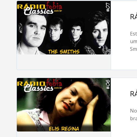
R
Es
um
Sm
R
No
bra