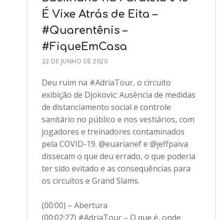
É Vixe Atrás de Eita –
#Quarentênis –
#FiqueEmCasa
22 DE JUNHO DE 2020
Deu ruim na #AdriaTour, o circuito
exibição de Djokovic: Ausência de medidas
de distanciamento social e controle
sanitário no público e nos vestiários, com
jogadores e treinadores contaminados
pela COVID-19. @euarianef e @jeffpaiva
dissecam o que deu errado, o que poderia
ter sido evitado e as consequências para
os circuitos e Grand Slams.
(00:00) – Abertura
(00:02:27) #AdriaTour – O que é, onde