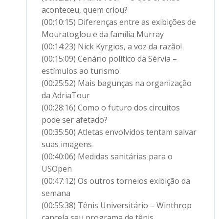
aconteceu, quem criou?
(00:10:15) Diferenças entre as exibições de
Mouratoglou e da família Murray
(00:14:23) Nick Kyrgios, a voz da razão!
(00:15:09) Cenário político da Sérvia –
estímulos ao turismo
(00:25:52) Mais bagunças na organização
da AdriaTour
(00:28:16) Como o futuro dos circuitos
pode ser afetado?
(00:35:50) Atletas envolvidos tentam salvar
suas imagens
(00:40:06) Medidas sanitárias para o
USOpen
(00:47:12) Os outros torneios exibição da
semana
(00:55:38) Tênis Universitário – Winthrop
cancela seu programa de tênis