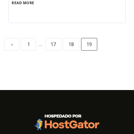
READ MORE
‹
1
…
17
18
19