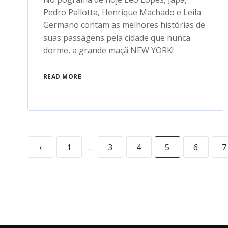
Pedro Pallotta, Henrique Machado e Leila
Germano contam as melhores histórias de
suas passagens pela cidade que nunca
dorme, a grande maçã NEW YORK!
READ MORE
‹
1
…
3
4
5
6
7