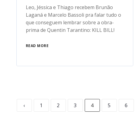
Leo, Jéssica e Thiago recebem Brunão
Laganá e Marcelo Bassoli pra falar tudo o
que conseguem lembrar sobre a obra-
prima de Quentin Tarantino: KILL BILL!
READ MORE
‹
1
2
3
4
5
6