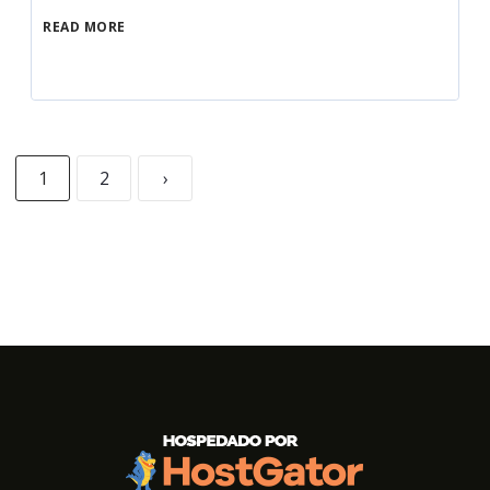
READ MORE
1
2
›