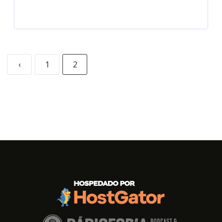
‹
1
2