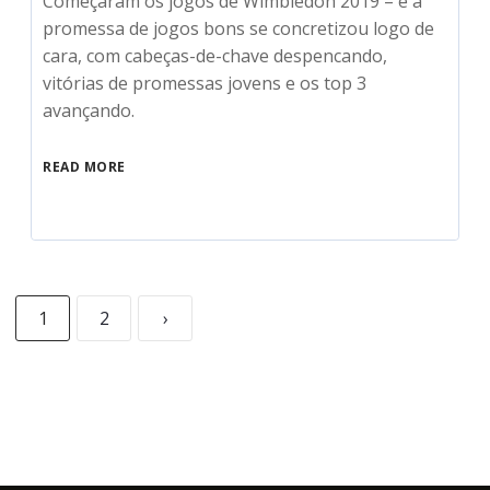
Começaram os jogos de Wimbledon 2019 – e a
promessa de jogos bons se concretizou logo de
cara, com cabeças-de-chave despencando,
vitórias de promessas jovens e os top 3
avançando.
READ MORE
1
2
›