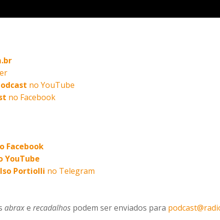
.br
er
Podcast
no YouTube
st
no Facebook
 no Facebook
no YouTube
lso Portiolli
no Telegram
es
abrax
e
recadalhos
podem ser enviados para
podcast@radi