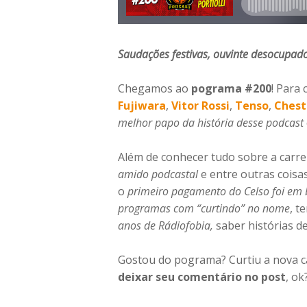
Saudações festivas, ouvinte desocupad
Chegamos ao
pograma #200
! Para
Fujiwara
,
Vitor Rossi
,
Tenso
,
Chest
melhor papo da história desse podcast
Além de conhecer tudo sobre a carre
amido
podcastal
e entre outras coisa
o
primeiro pagamento do Celso foi em 
programas com “curtindo” no nome
, t
anos de Rádiofobia,
saber histórias d
Gostou do pograma? Curtiu a nova ca
deixar seu comentário no post
, ok