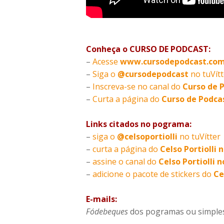
Conheça o CURSO DE PODCAST:
–
Acesse
www.cursodepodcast.com
–
Siga o
@cursodepodcast
no tuVítt
–
Inscreva-se no canal do
Curso de 
–
Curta a página do
Curso de Podca
Links citados no pograma:
–
siga o
@celsoportiolli
no tuVítter
–
curta a página do
Celso Portiolli
–
assine o canal do
Celso Portiolli 
–
adicione o pacote de stickers do
Ce
E-mails:
Fódebeques
dos pogramas ou simpl