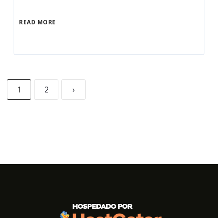
READ MORE
1
2
›