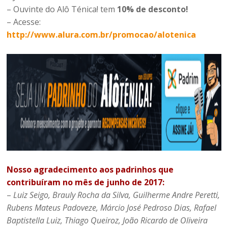
– Ouvinte do Alô Ténica! tem
10% de desconto!
– Acesse:
http://www.alura.com.br/promocao/alotenica
Nosso agradecimento aos padrinhos que
contribuíram no mês de junho de 2017:
–
Luiz Seigo, Brauly Rocha da Silva, Guilherme Andre Peretti,
Rubens Mateus Padoveze, Márcio José Pedroso Dias, Rafael
Baptistella Luiz, Thiago Queiroz, João Ricardo de Oliveira