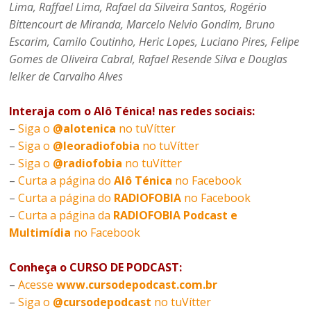
Lima, Raffael Lima, Rafael da Silveira Santos, Rogério
Bittencourt de Miranda, Marcelo Nelvio Gondim, Bruno
Escarim, Camilo Coutinho, Heric Lopes, Luciano Pires, Felipe
Gomes de Oliveira Cabral, Rafael Resende Silva e Douglas
Ielker de Carvalho Alves
Interaja com o Alô Ténica! nas redes sociais:
–
Siga o
@alotenica
no tuVítter
–
Siga o
@leoradiofobia
no tuVítter
–
Siga o
@radiofobia
no tuVítter
–
Curta a página do
Alô Ténica
no Facebook
–
Curta a página do
RADIOFOBIA
no Facebook
–
Curta a página da
RADIOFOBIA Podcast e
Multimídia
no Facebook
Conheça o CURSO DE PODCAST:
–
Acesse
www.cursodepodcast.com.br
–
Siga o
@cursodepodcast
no tuVítter