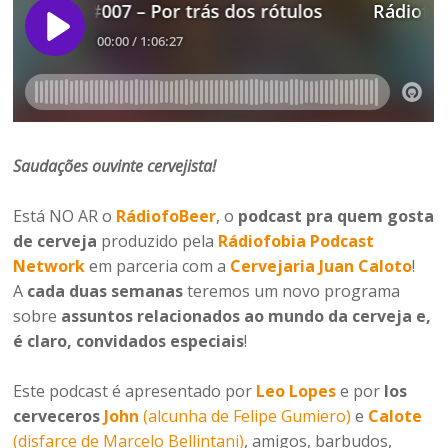
Saudações ouvinte cervejista
!
Está NO AR o
RádiofoBeer
, o
podcast pra quem gosta
de cerveja
produzido pela
Rádiofobia Podcast
Network
em parceria com a
Cervejaria Juan Caloto
!
A
cada duas semanas
teremos um novo programa
sobre
assuntos relacionados ao mundo da cerveja e,
é claro, convidados especiais
!
Este podcast é apresentado por
Leo Lopes
e por
los
cerveceros
John
(alcunha de Felipe Gumiero)
e
Calote
(disfarce de Marcelo Bellintani)
, amigos, barbudos,