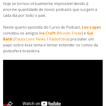
hoje se tornou virtualmente impossível devido à
enorme quantidade de novos podcasts que surgem a
cada dia por todo o país.
Neste quarto episódio do Curso de Podcast,
Leo Lopes
convidou os amigos
Ira Croft
(
Mundo Freak
) e
Gui
Baldi
(
Pauta Livre News
/
Rádiofobia
) pra bater um
papo sobre esse tema e tentar entender os rumos da
podosfera brasileira.