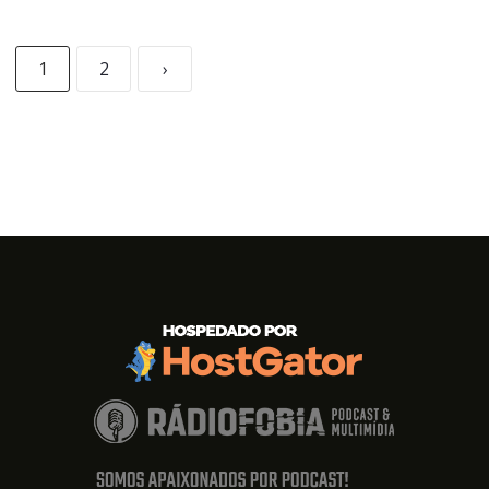
1
2
›