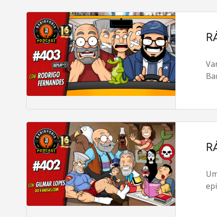
R
Va
Ba
R
Um
ep