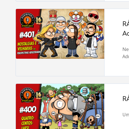
R
A
Ne
Ad
R
Um