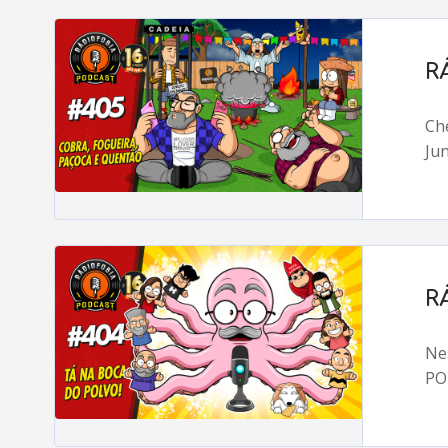
R
Ch
Jun
R
Ne
PO