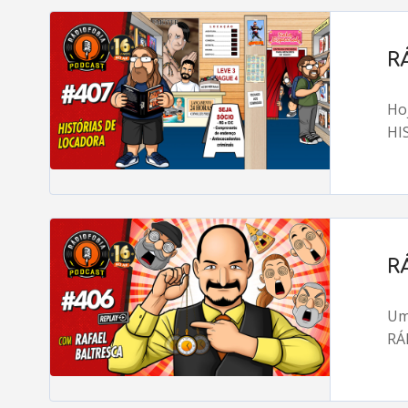
R
Ho
HI
R
Um
RÁ