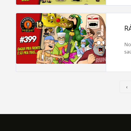
R
No
sa
‹