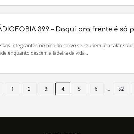
ÁDIOFOBIA 399 – Daqui pra frente é só p
ssos integrantes no bico do corvo se reúnem pra falar sobre
úde enquanto descem a ladeira da vida…
1
2
3
4
5
6
…
52