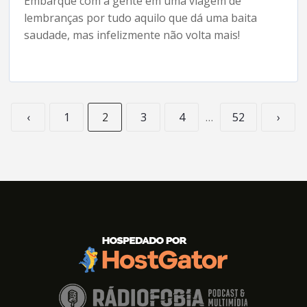
Embarque com a gente em uma viagem de
lembranças por tudo aquilo que dá uma baita
saudade, mas infelizmente não volta mais!
‹
1
2
3
4
…
52
›