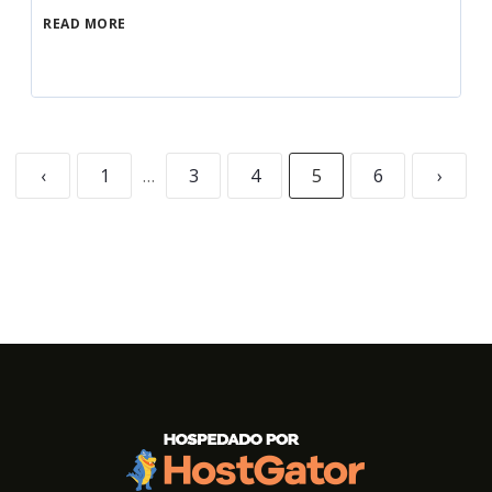
READ MORE
‹
1
…
3
4
5
6
›