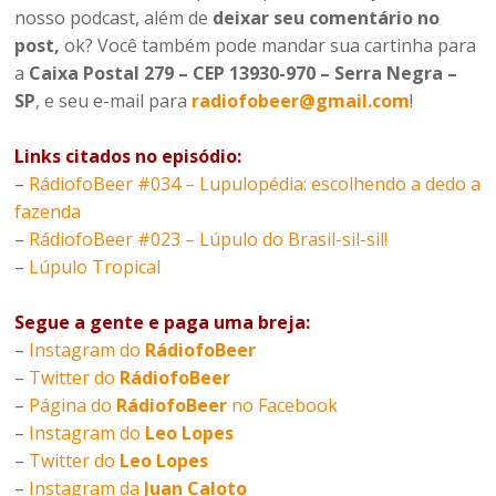
nosso podcast, além de
deixar seu comentário no
post,
ok? Você também pode mandar sua cartinha para
a
Caixa Postal 279 – CEP 13930-970 – Serra Negra –
SP
, e seu e-mail para
radiofobeer@gmail.com
!
Links citados no episódio:
–
RádiofoBeer #034 – Lupulopédia: escolhendo a dedo a
fazenda
–
RádiofoBeer #023 – Lúpulo do Brasil-sil-sil!
–
Lúpulo Tropical
Segue a gente e paga uma breja:
–
Instagram do
RádiofoBeer
–
Twitter do
RádiofoBeer
–
Página do
RádiofoBeer
no Facebook
–
Instagram do
Leo Lopes
–
Twitter do
Leo Lopes
–
Instagram da
Juan Caloto