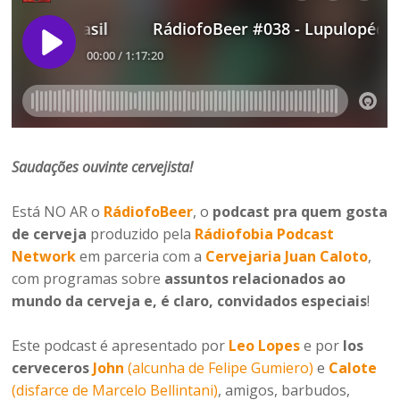
Saudações ouvinte cervejista
!
Está NO AR o
RádiofoBeer
, o
podcast pra quem gosta
de cerveja
produzido pela
Rádiofobia Podcast
Network
em parceria com a
Cervejaria Juan Caloto
,
com programas sobre
assuntos relacionados ao
mundo da cerveja e, é claro, convidados especiais
!
Este podcast é apresentado por
Leo Lopes
e por
los
cerveceros
John
(alcunha de Felipe Gumiero)
e
Calote
(disfarce de Marcelo Bellintani)
, amigos, barbudos,