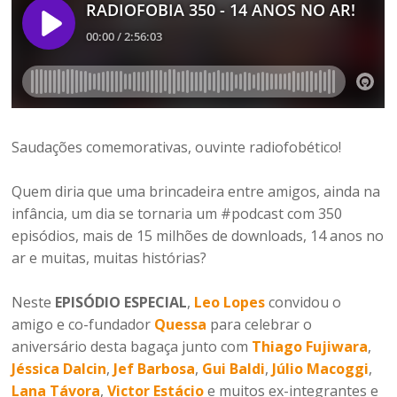
Saudações comemorativas, ouvinte radiofobético!
Quem diria que uma brincadeira entre amigos, ainda na
infância, um dia se tornaria um #podcast com 350
episódios, mais de 15 milhões de downloads, 14 anos no
ar e muitas, muitas histórias?
Neste
EPISÓDIO ESPECIAL
,
Leo Lopes
convidou o
amigo e co-fundador
Quessa
para celebrar o
aniversário desta bagaça junto com
Thiago Fujiwara
,
Jéssica Dalcin
,
Jef Barbosa
,
Gui Baldi
,
Júlio Macoggi
,
Lana Távora
,
Victor Estácio
e muitos ex-integrantes e