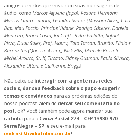
amigos queridos que enviaram suas mensagens de
áudio, como
Marcos Aguena (Japa), Rosana Hermann,
Marcos Lauro, Laurito, Leandro Santos (Mussum Alive), Caio
Bap, Mau Faccio, Príncipe Vidane, Rodrigo Cáceres, Daniela
Monteiro, Bruno Costa, Ira Croft, Pedro Pallotta, Rafael
Pizza, Dudu Sales, Prof. Maury, Tato Tarcan, Brunão, Plínio e
Baconzitos (Queisso Assim), Nick Ellis, Marcelo Bassoli,
Michel Arouca, Sr. K, Tucano, Sidney Gusman, Paulo Silveira,
Alexandre Ottoni e Guilherme Briggs
!
Não deixe de
interagir com a gente nas redes
sociais
,
dar seu feedback sobre o papo e sugerir
temas e convidados
para as próximas edições do
nosso podcast, além de
deixar seu comentário no
post,
ok? Você também pode agora mandar sua
cartinha para a
Caixa Postal 279 – CEP 13930-970 –
Serra Negra – SP
, e seu e-mail para
podcast@radiofobia.com.br
!