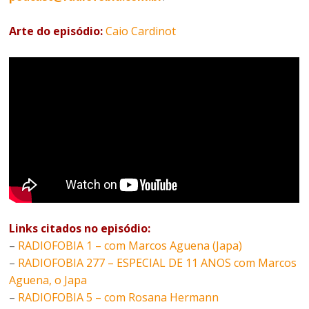
Arte do episódio:
Caio Cardinot
Links citados no episódio:
–
RADIOFOBIA 1 – com Marcos Aguena (Japa)
–
RADIOFOBIA 277 – ESPECIAL DE 11 ANOS com Marcos
Aguena, o Japa
–
RADIOFOBIA 5 – com Rosana Hermann